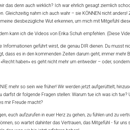
un wir das denn auch wirklich? Ich war ehrlich gesagt ziemlich sch
. Gleichzeitig nahm ich auch wahr – sie KÖNNEN nicht anders! Z
n meine diesbezügliche Wut erkennen, um mich mit Mitgefühl die
r, dem kann ich die Videos von Erika Schuh empfehlen. (Diese Vide
ese Informationen geführt wirst, die genau DIR dienen. Du musst n
zeugt, dass es in den kommenden Zeiten darum geht, immer mehr
m «Recht haben» es geht nicht mehr um entweder – oder, sondern
 NIE mehr so sein wie früher! Wir werden jetzt aufgerüttelt, hinz
Du darfst dir folgende Fragen stellen: Warum tue ich was ich tue? 
 es mir Freude macht?
higen, euch aufzurufen in euer Herz zu gehen, zu fühlen und zu ve
önnen, so wartet dahinter das Vertrauen, das Mitgefühl - für uns 