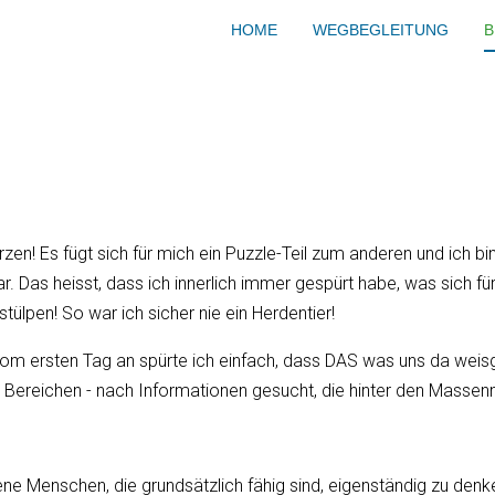
"Du und ich - wir sind eins
HOME
WEGBEGLEITUNG
B
Ich kann dir nicht wehtun,
verletzen."
erzen! Es fügt sich für mich ein Puzzle-Teil zum anderen und ich b
 Das heisst, dass ich innerlich immer gespürt habe, was sich für 
lpen! So war ich sicher nie ein Herdentier!
om ersten Tag an spürte ich einfach, dass DAS was uns da weisge
 Bereichen - nach Informationen gesucht, die hinter den Massenm
ene Menschen, die grundsätzlich fähig sind, eigenständig zu de