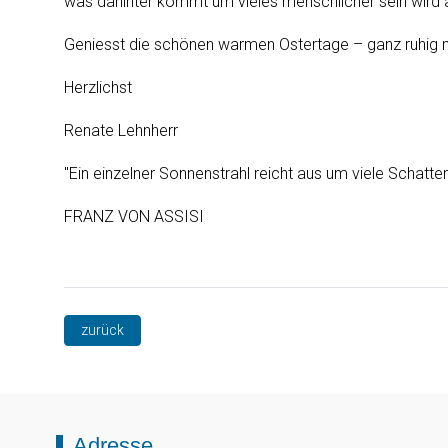
was dahinter kommt um vieles menschlicher sein wird al
Geniesst die schönen warmen Ostertage – ganz ruhig mi
Herzlichst
Renate Lehnherr
"Ein einzelner Sonnenstrahl reicht aus um viele Schatten
FRANZ VON ASSISI
zurück
Adresse