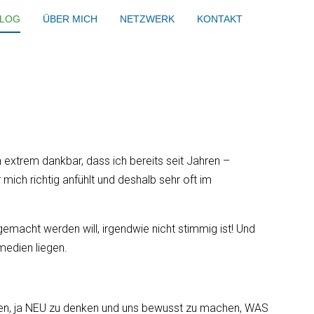
.
LOG
ÜBER MICH
NETZWERK
KONTAKT
 ohne mich zu
Mahatma Gandhi
in extrem dankbar, dass ich bereits seit Jahren –
mich richtig anfühlt und deshalb sehr oft im
macht werden will, irgendwie nicht stimmig ist! Und
edien liegen.‍
nken, ja NEU zu denken und uns bewusst zu machen, WAS