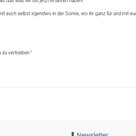
s das was wir bis jetzt erfahren haben!
t euch selbst irgendwo in der Sonne, wo ihr ganz für und mit euc
 zu vertreiben."
Newsletter